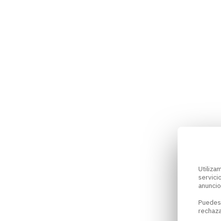
Utiliz
servici
anuncio
Puedes
rechaza