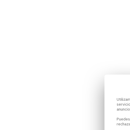
Utiliz
servici
anuncio
Puedes
rechaza