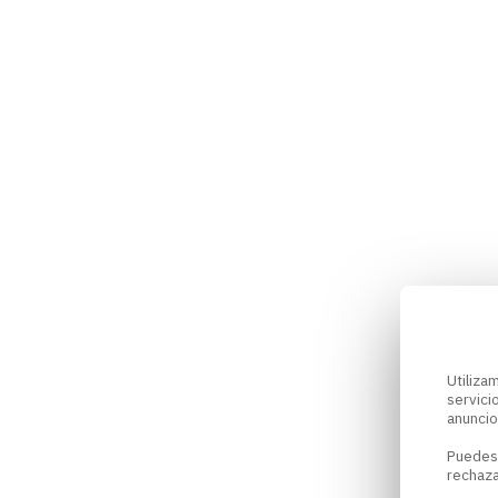
Utiliz
servici
anuncio
Puedes
rechaza