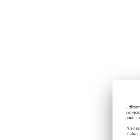
Utiliz
servici
anuncio
Puedes
rechaza