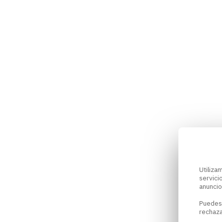
Utiliz
servici
anuncio
Puedes
rechaza