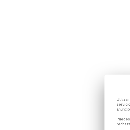
Utiliz
servici
anuncio
Puedes
rechaza