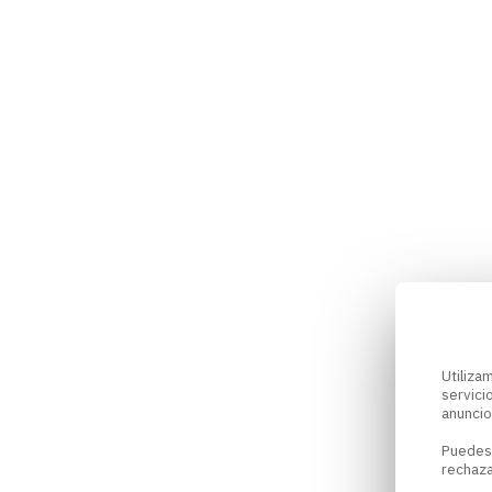
Utiliz
servici
anuncio
Puedes
rechaza