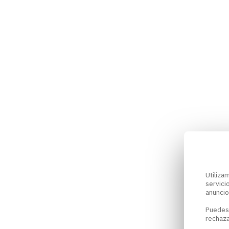
Utiliz
servici
anuncio
Puedes
rechaza