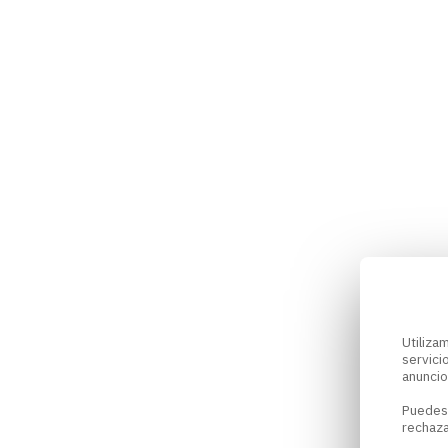
Utiliz
servici
anuncio
Puedes
rechaza