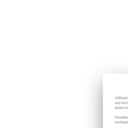
Utiliz
servici
anuncio
Puedes
rechaza