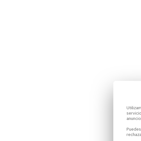
Utiliz
servici
anuncio
Puedes
rechaza