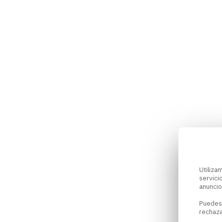
Utiliz
servici
anuncio
Puedes
rechaza