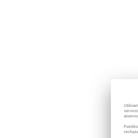
Utiliz
servici
anuncio
Puedes
rechaza