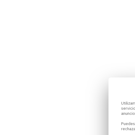
Utiliz
servici
anuncio
Puedes
rechaza