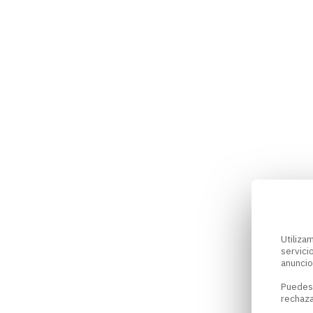
Utiliz
servici
anuncio
Puedes
rechaza