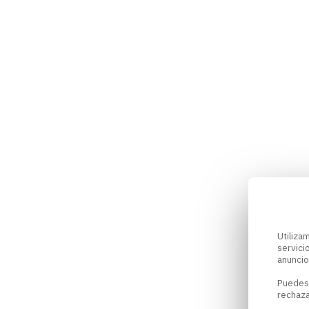
Utiliz
servici
anuncio
Puedes
rechaza