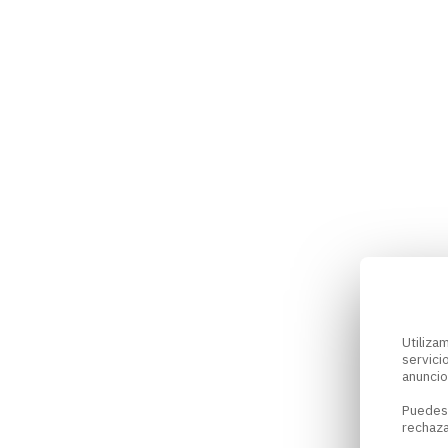
Utiliz
servici
anuncio
Puedes
rechaza