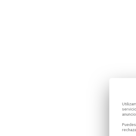
Utiliz
servici
anuncio
Puedes
rechaza