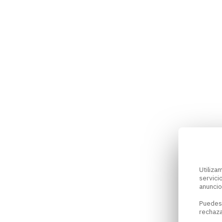
Utiliz
servici
anuncio
Puedes
rechaza