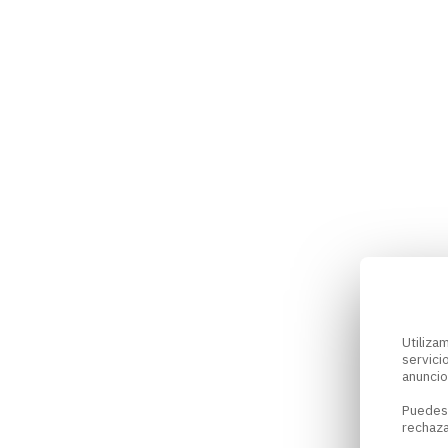
Utiliz
servici
anuncio
Puedes
rechaza