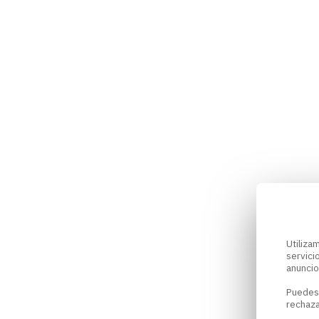
Utiliz
servici
anuncio
Puedes
rechaza