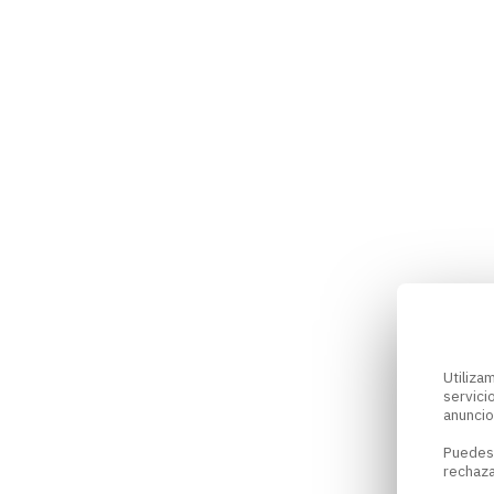
Utiliz
servici
anuncio
Puedes
rechaza