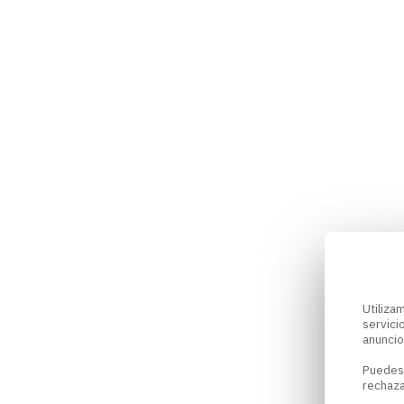
Utiliz
servici
anuncio
Puedes
rechaza