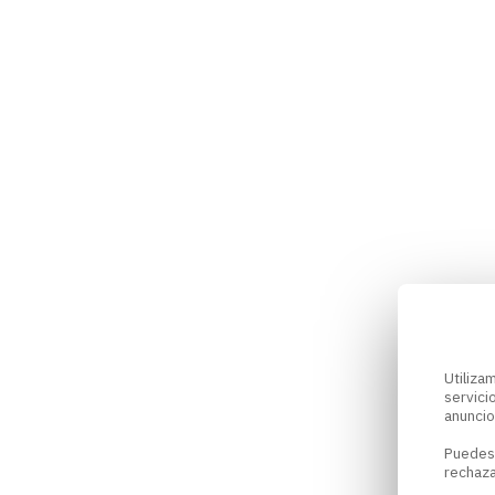
Utiliz
servici
anuncio
Puedes
rechaza