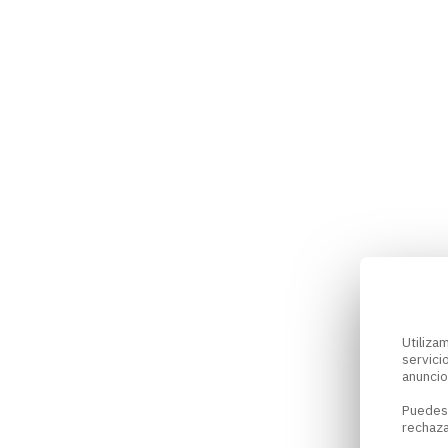
Utiliz
servici
anuncio
Puedes
rechaza