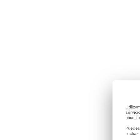
Utiliz
servici
anuncio
Puedes
rechaza