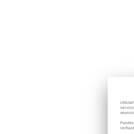
Utiliz
servici
anuncio
Puedes
rechaza