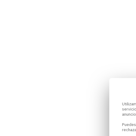
Utiliz
servici
anuncio
Puedes
rechaza