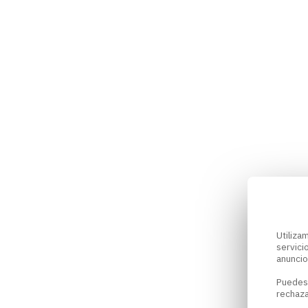
Utiliz
servici
anuncio
Puedes
rechaza