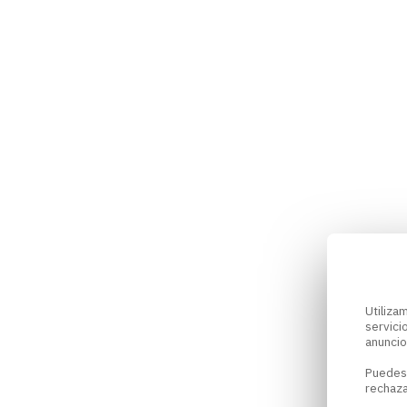
Utiliz
servici
anuncio
Puedes
rechaza