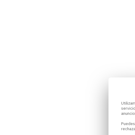
Utiliz
servici
anuncio
Puedes
rechaza