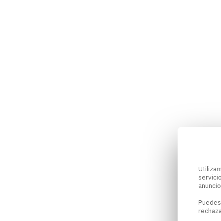
Utiliz
servici
anuncio
Puedes
rechaza