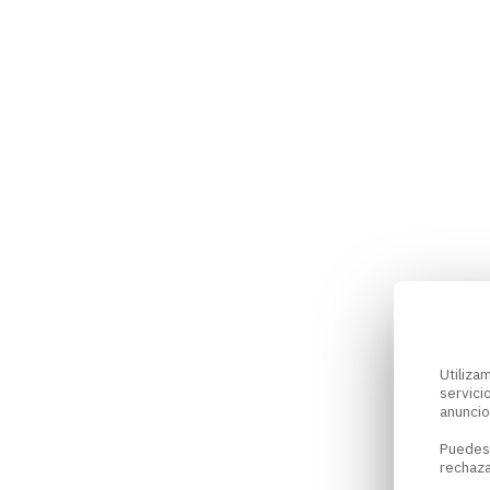
Utiliz
servici
anuncio
Puedes
rechaza