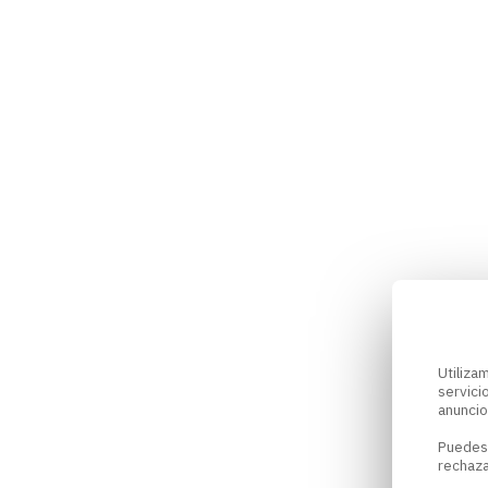
Utiliz
servici
anuncio
Puedes
rechaza