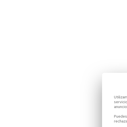
Utiliz
servici
anuncio
Puedes
rechaza