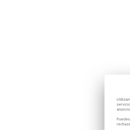
Utiliz
servici
anuncio
Puedes
rechaza