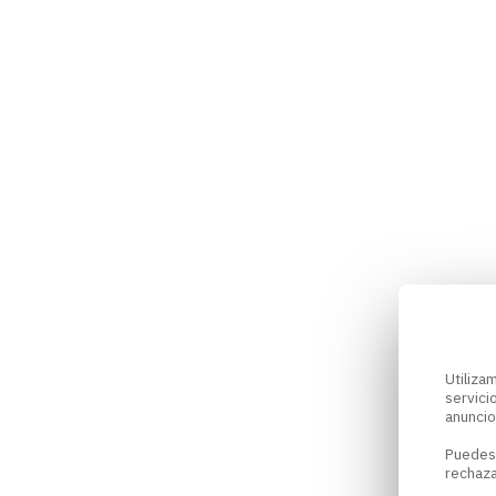
Utiliz
servici
anuncio
Puedes
rechaza