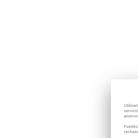
Utiliz
servici
anuncio
Puedes
rechaza