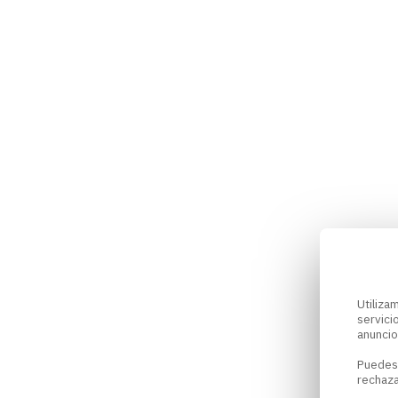
Utiliz
servici
anuncio
Puedes
rechaza