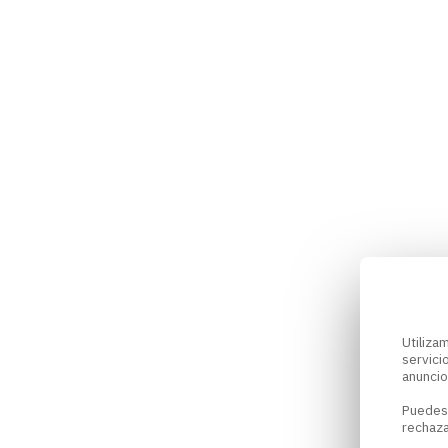
Utiliz
servici
anuncio
Puedes
rechaza