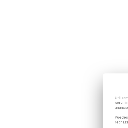
Utiliz
servici
anuncio
Puedes
rechaza